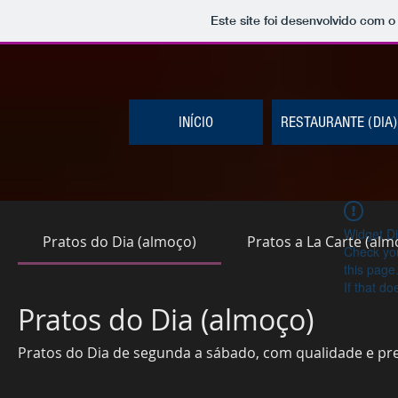
Este site foi desenvolvido com o
INÍCIO
RESTAURANTE (DIA)
Widget Di
Pratos do Dia (almoço)
Pratos a La Carte (alm
Check you
this page
If that do
Pratos do Dia (almoço)
Pratos do Dia de segunda a sábado, com qualidade e pre