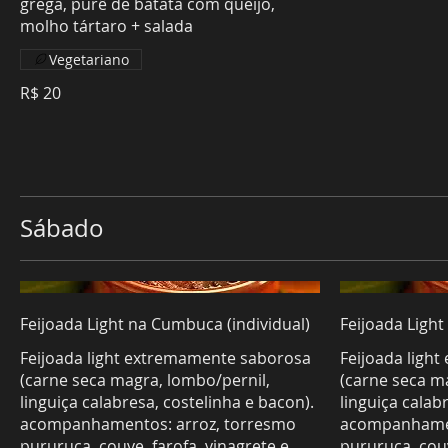
grega, purê de batata com queijo,
molho tártaro + salada
Vegetariano
R$ 20
Sábado
Feijoada Light na Cumbuca (individual)
Feijoada Ligh
Feijoada light extremamente saborosa
Feijoada ligh
(carne seca magra, lombo/pernil,
(carne seca m
linguiça calabresa, costelinha e bacon).
linguiça calab
acompanhamentos: arroz, torresmo
acompanhamen
pururuca, couve, farofa, vinagrete e
pururuca, couv